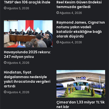
TMSF’den 106 araçlık ihale
Reel Kesim Güven Endeksi
temmuzda geriledi
Ağustos 5, 2026
Ağustos 4, 2026
Raymond James, Cigna’nın
notunu yakın vadeli
katalizör eksikliğine bağlı
olarak düşürdü
Ağustos 4, 2026
Havayolunda 2025 rekoru:
247 milyon yolcu
Ağustos 4, 2026
Hindistan, fiyat
dalgalanması nedeniyle
yakıt ihracatında vergileri
artırdı
Ağustos 4, 2026
Çimsa’dan 1,33 milyar TL’lik
net kâr