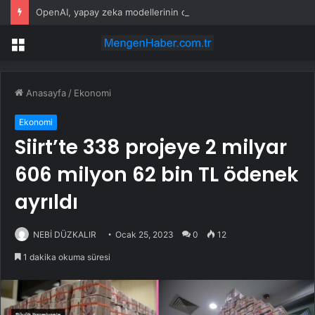
OpenAI, yapay zeka modellerinin dış testlerde belirlenen sınırların dışına çıktığını açıkladı
Menü
Anasayfa
/
Ekonomi
Ekonomi
Siirt’te 338 projeye 2 milyar
606 milyon 62 bin TL ödenek
ayrıldı
NEBİ DÜZKALIR
Ocak 25, 2023
0
12
1 dakika okuma süresi