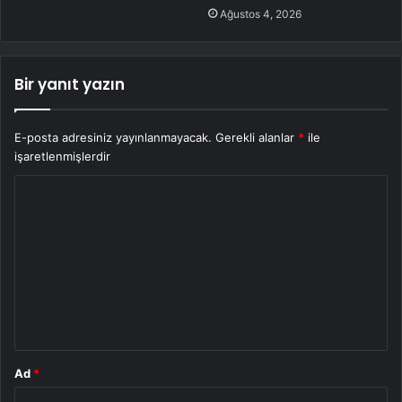
Ağustos 4, 2026
Bir yanıt yazın
E-posta adresiniz yayınlanmayacak.
Gerekli alanlar
*
ile
işaretlenmişlerdir
Y
o
r
u
m
*
Ad
*