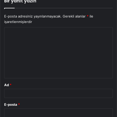
Bir yanıt yazın
E-posta adresiniz yayınlanmayacak.
Gerekli alanlar
*
ile
işaretlenmişlerdir
Y
o
r
u
m
*
Ad
*
E-posta
*