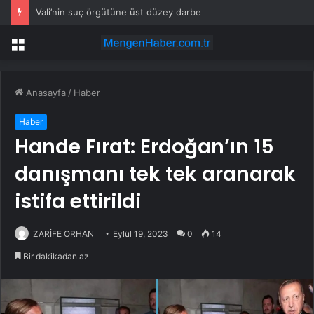
Vali’nin suç örgütüne üst düzey darbe
Menü
Anasayfa
/
Haber
Haber
Hande Fırat: Erdoğan’ın 15
danışmanı tek tek aranarak
istifa ettirildi
ZARİFE ORHAN
Eylül 19, 2023
0
14
Bir dakikadan az