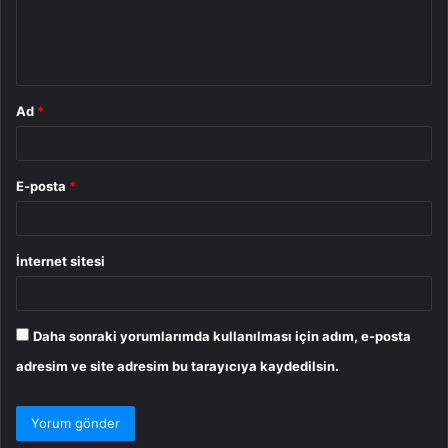
m
*
Ad
*
E-posta
*
İnternet sitesi
Daha sonraki yorumlarımda kullanılması için adım, e-posta
adresim ve site adresim bu tarayıcıya kaydedilsin.