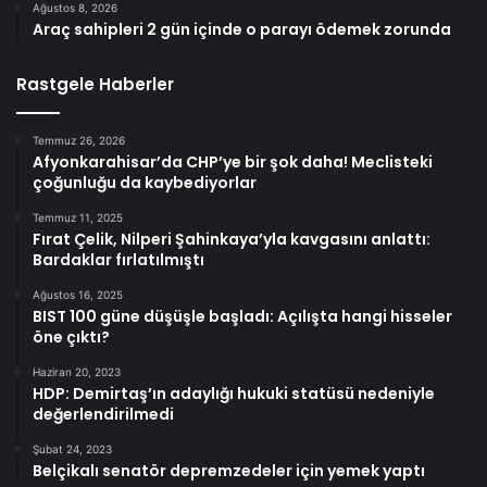
Ağustos 8, 2026
Araç sahipleri 2 gün içinde o parayı ödemek zorunda
Rastgele Haberler
Temmuz 26, 2026
Afyonkarahisar’da CHP’ye bir şok daha! Meclisteki
çoğunluğu da kaybediyorlar
Temmuz 11, 2025
Fırat Çelik, Nilperi Şahinkaya’yla kavgasını anlattı:
Bardaklar fırlatılmıştı
Ağustos 16, 2025
BIST 100 güne düşüşle başladı: Açılışta hangi hisseler
öne çıktı?
Haziran 20, 2023
HDP: Demirtaş’ın adaylığı hukuki statüsü nedeniyle
değerlendirilmedi
Şubat 24, 2023
Belçikalı senatör depremzedeler için yemek yaptı