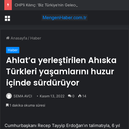
CHP’li Kılınç: ‘Biz Türkiye’nin Geleceğinin Güvencesiyiz’
Menü
Anasayfa
/
Haber
Haber
Ahlat’a yerleştirilen Ahıska
Türkleri yaşamlarını huzur
içinde sürdürüyor
SEMA AVCI
Kasım 13, 2022
0
14
1 dakika okuma süresi
Cumhurbaşkanı Recep Tayyip Erdoğan’ın talimatıyla, 6 yıl