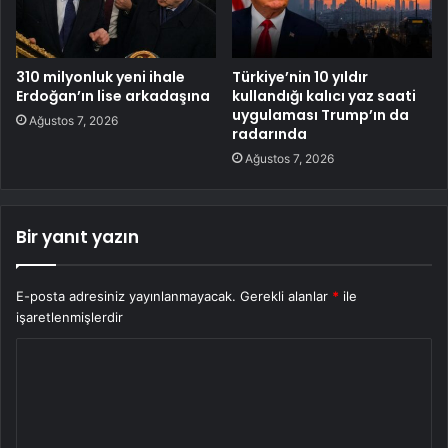
310 milyonluk yeni ihale
Türkiye’nin 10 yıldır
Erdoğan’ın lise arkadaşına
kullandığı kalıcı yaz saati
uygulaması Trump’ın da
Ağustos 7, 2026
radarında
Ağustos 7, 2026
Bir yanıt yazın
E-posta adresiniz yayınlanmayacak.
Gerekli alanlar
*
ile
işaretlenmişlerdir
Y
o
r
u