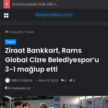
Küresel piyasalar kritik ABD verisine odaklandı
Menü
Anasayfa
/
Haber
Haber
Ziraat Bankkart, Rams
Global Cizre Belediyespor’u
3-1 mağlup etti
EBRU COŞKUN
Ekim 25, 2023
0
9
Bir dakikadan az