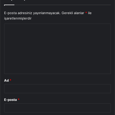
E-posta adresiniz yayınlanmayacak.
Gerekli alanlar
*
ile
işaretlenmişlerdir
Y
o
r
u
m
*
Ad
*
E-posta
*