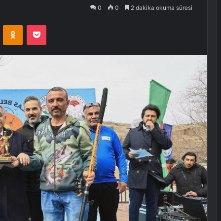
0
0
2 dakika okuma süresi
VKontakte
Odnoklassniki
Pocket