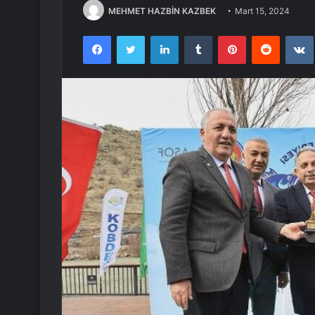
MEHMET HAZBİN KAZBEK
Mart 15, 2024
Facebook
Twitter
LinkedIn
Tumblr
Pinterest
Reddit