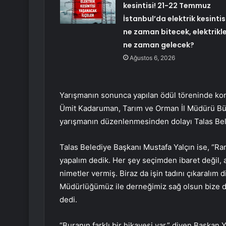
kesintisi! 21-22 Temmuz
İstanbul’da elektrik kesintis
ne zaman bitecek, elektrikl
ne zaman gelecek?
Ağustos 6, 2026
Yarışmanın sonunca yapılan ödül töreninde kon
Ümit Kadaruman, Tarım ve Orman İl Müdürü Bül
yarışmanın düzenlenmesinden dolayı Talas Bele
Talas Belediye Başkanı Mustafa Yalçın ise, “R
yapalım dedik. Her şey seçimden ibaret değil, 
nimetler vermiş. Biraz da işin tadını çıkaralım
Müdürlüğümüz ile derneğimiz sağ olsun bize d
dedi.
“Buranın farklı bir hikayesi var.” diyen Başkan 