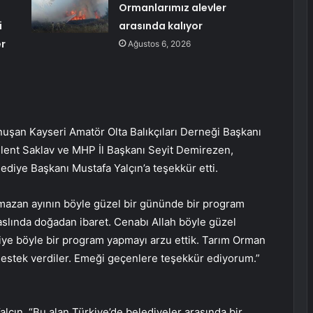
Ormanlarımız alevler
i
arasında kalıyor
er
Ağustos 6, 2026
uşan Kayseri Amatör Olta Balıkçıları Derneği Başkanı
ent Saklav ve MHP İl Başkanı Seyit Demirezen,
diye Başkanı Mustafa Yalçın’a teşekkür etti.
amazan ayının böyle güzel bir gününde bir program
aslında doğadan ibaret. Cenabı Allah böyle güzel
 diye böyle bir program yapmayı arzu ettik. Tarım Orman
estek verdiler. Emeği geçenlere teşekkür ediyorum.”
Yalçın, “Bu alan Türkiye’de belediyeler arasında bir