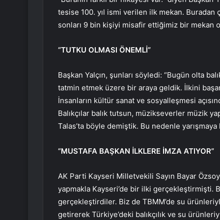
tesise 100. yıl ismi verilen ilk mekan. Buradan
sonları 9 bin kişiyi misafir ettiğimiz bir mekan 
“TUTKU OLMASI ÖNEMLİ”
Başkan Yalçın, şunları söyledi: “Bugün olta bal
tatmin etmek üzere bir araya geldik. İlkini başa
İnsanların kültür sanat ve sosyalleşmesi açısın
Balıkçılar balık tutsun, müzikseverler müzik ya
Talas’ta böyle demiştik. Bu nedenle yarışmaya 
“MUSTAFA BAŞKAN İLKLERE İMZA ATIYOR”
AK Parti Kayseri Milletvekili Sayın Bayar Özso
yapmakla Kayseri’de bir ilki gerçekleştirmişti. B
gerçekleştirdiler. Biz de TBMM’de su ürünleriy
getirerek Türkiye’deki balıkçılık ve su ürünler