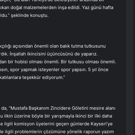
 çıkan doğal malzemelerden inşa edildi. Yaz günü hafta
oldu.” şeklinde konuştu.
ıkçılığı açısından önemli olan balık tutma tutkusunu
rdık. İnşallah ikincisini üçüncüsünü de yaparız.
dan bir hobisi olması önemli. Bir tutkusu olması önemli.
psın, spor yapmak isteyenler spor yapsın. 5 yıl önce
katılanlara teşekkür ediyorum.”
y da, “Mustafa Başkanım Zincidere Göletini mesire alanı
u ilkin üzerine böyle bir yarışmayla ikinci bir ilki daha
le ilgili komisyon üyelerini geçen günlerde Kayseri’ye
iyle ilgili problemlerin çözümüne yönelik raporun yazım