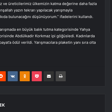
 ve üreticilerimiz ülkemizin katma değerine daha fazla
nşallah yazın tekrarı yapılacak yarışmayla
tkıda bulunacağını düşünüyorum.” ifadelerini kullandı.
Yarışmada en büyük balık tutma kategorisinde Yahya
gorisinde Abdülkadir Korkmaz ipi göğüsledi. Kadınlarda
at’a ödül verildi. Yarışmacılara plaketin yanı sıra olta
erest
Reddit
VKontakte
Odnoklassniki
Pocket
E-Posta ile paylaş
Yazdır
EK