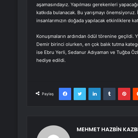
aşamasındayız. Yapılması gerekenleri yapacağız
katkıda bulanacak. Bu yarışmayı önemsiyoruz. İ
insanlarımızın doğada yapılacak etkinliklere ka
Konuşmaların ardından ödül törenine geçildi. 
Demir birinci olurken, en çok balık tutma kate
ise Ebru Yerli, Sedanur Adıyaman ve Tuğba Özbay
hediye edildi.
Facebook
Twitter
LinkedIn
Tumblr
Pint
Paylaş
MEHMET HAZBİN KAZB