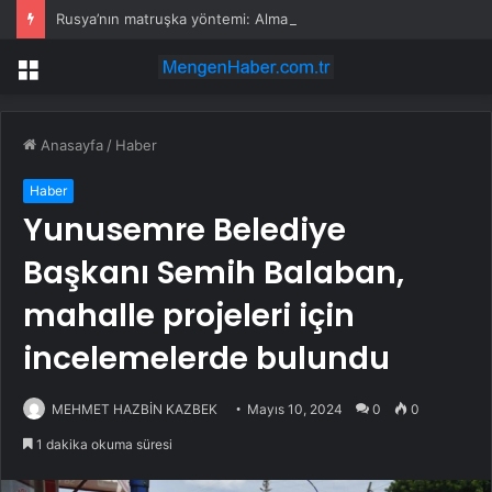
Rusya’nın matruşka yöntemi: Almanya’da sahte haber ağı
Menü
Anasayfa
/
Haber
Haber
Yunusemre Belediye
Başkanı Semih Balaban,
mahalle projeleri için
incelemelerde bulundu
MEHMET HAZBİN KAZBEK
Mayıs 10, 2024
0
0
1 dakika okuma süresi