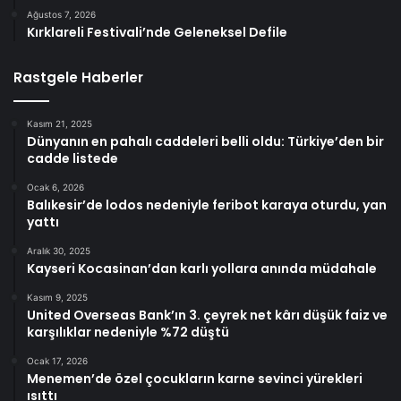
Ağustos 7, 2026
Kırklareli Festivali’nde Geleneksel Defile
Rastgele Haberler
Kasım 21, 2025
Dünyanın en pahalı caddeleri belli oldu: Türkiye’den bir
cadde listede
Ocak 6, 2026
Balıkesir’de lodos nedeniyle feribot karaya oturdu, yan
yattı
Aralık 30, 2025
Kayseri Kocasinan’dan karlı yollara anında müdahale
Kasım 9, 2025
United Overseas Bank’ın 3. çeyrek net kârı düşük faiz ve
karşılıklar nedeniyle %72 düştü
Ocak 17, 2026
Menemen’de özel çocukların karne sevinci yürekleri
ısıttı