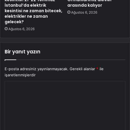
İstanbul’da elektrik
arasında kalıyor
kesintisi ne zaman bitecek,
Ağustos 6, 2026
elektrikler ne zaman
gelecek?
Ağustos 6, 2026
Bir yanıt yazın
E-posta adresiniz yayınlanmayacak.
Gerekli alanlar
*
ile
işaretlenmişlerdir
Y
o
r
u
m
*