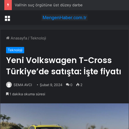
Vali’nin suç örgütüne üst düzey darbe
Menü
Anasayfa
/
Teknoloji
Teknoloji
Yeni Volkswagen T-Cross
Türkiye’de satışta: İşte fiyatı
SEMA AVCI
Şubat 9, 2024
0
2
1 dakika okuma süresi