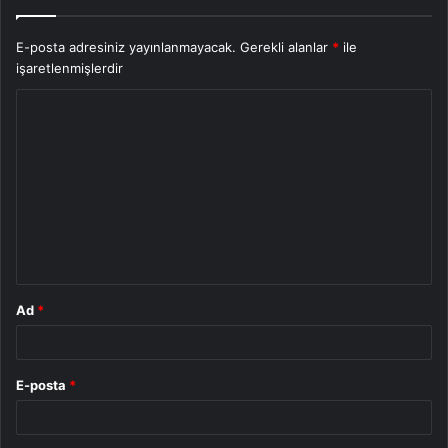
E-posta adresiniz yayınlanmayacak.
Gerekli alanlar
*
ile
işaretlenmişlerdir
Y
o
r
u
m
*
Ad
*
E-posta
*