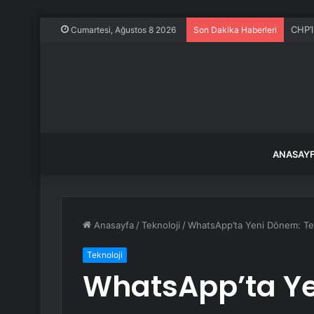
CHP’l
Cumartesi, Ağustos 8 2026
Son Dakika Haberleri
ANASAY
Anasayfa
/
Teknoloji
/
WhatsApp’ta Yeni Dönem: Tek
Teknoloji
WhatsApp’ta Ye