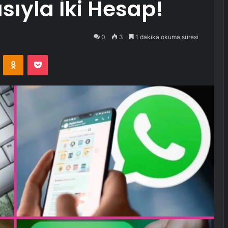
ıyla İki Hesap!
0
3
1 dakika okuma süresi
VKontakte
Odnoklassniki
Pocket