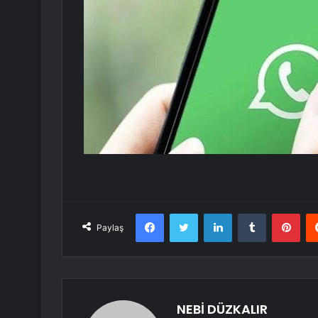
Facebook
Twitter
LinkedIn
Tumblr
Pint
Paylaş
NEBİ DÜZKALIR