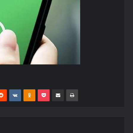
erest
Reddit
VKontakte
Odnoklassniki
Pocket
E-Posta ile paylaş
Yazdır