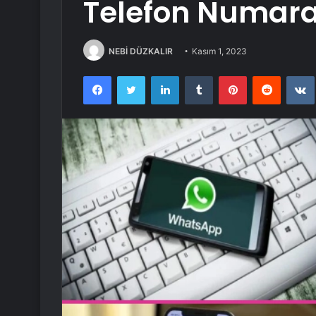
Telefon Numaras
NEBİ DÜZKALIR
Kasım 1, 2023
Facebook
Twitter
LinkedIn
Tumblr
Pinterest
Reddit