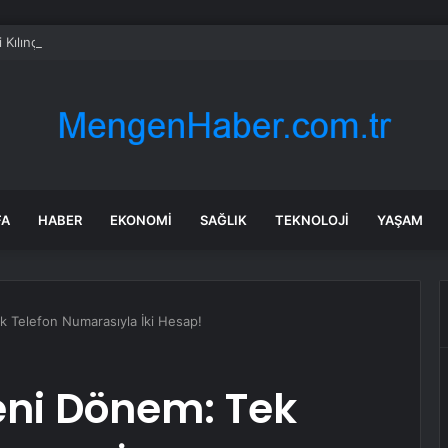
i Kılınç: ‘Biz Türkiye’nin Geleceğinin Güvencesiyiz’
FA
HABER
EKONOMI
SAĞLIK
TEKNOLOJI
YAŞAM
 Telefon Numarasıyla İki Hesap!
ni Dönem: Tek