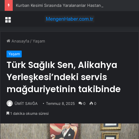
Kurban Kesimi Sırasında Yaralananlar Hastanelik Oldu
Menü
Anasayfa
/
Yaşam
Yaşam
Türk Sağlık Sen, Alikahya
Yerleşkesi’ndeki servis
mağduriyetinin takibinde
ÜMİT SAVĞA
Temmuz 8, 2025
0
0
1 dakika okuma süresi