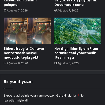
Kılavuz’dan anlamlı
Selçuk Tektaş paylaşımı:
çalışma
Doyamadık sana!
Ağustos 7, 2026
Ağustos 7, 2026
Bülent Ersoy’a ‘Canavar’
Her il için İklim Eylem Planı
benzetmesi! Sosyal
zorunlu! Yeni yönetmelik
medyada tepki çekti
‘Resmi’leşti
Ağustos 6, 2026
Ağustos 5, 2026
Bir yanıt yazın
E-posta adresiniz yayınlanmayacak.
Gerekli alanlar
*
ile
işaretlenmişlerdir