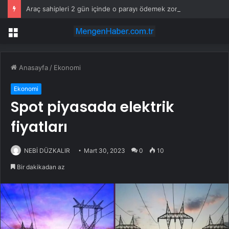
Araç sahipleri 2 gün içinde o parayı ödemek zorunda
Menü
Anasayfa
/
Ekonomi
Ekonomi
Spot piyasada elektrik
fiyatları
NEBİ DÜZKALIR
Mart 30, 2023
0
10
Bir dakikadan az