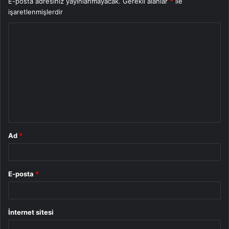
E-posta adresiniz yayınlanmayacak.
Gerekli alanlar
*
ile
işaretlenmişlerdir
Y
o
r
u
m
*
Ad
*
E-posta
*
İnternet sitesi