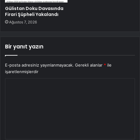
Gülistan Doku Davasında
Firari Şüpheli Yakalandı
Ağustos 7, 2026
Bir yanıt yazın
E-posta adresiniz yayınlanmayacak.
Gerekli alanlar
*
ile
işaretlenmişlerdir
Y
o
r
u
m
*