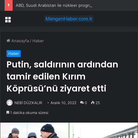
ABD, Suudi Arabistan ile nükleer program anlaşmasını duyuracak
Menü
Anasayfa
/
Haber
Haber
Putin, saldırının ardından
tamir edilen Kırım
Köprüsü’nü ziyaret etti
NEBİ DÜZKALIR
Aralık 10, 2022
0
25
1 dakika okuma süresi