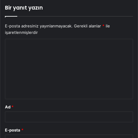
Bir yanıt yazın
E-posta adresiniz yayınlanmayacak.
Gerekli alanlar
*
ile
işaretlenmişlerdir
Y
o
r
u
m
*
Ad
*
E-posta
*