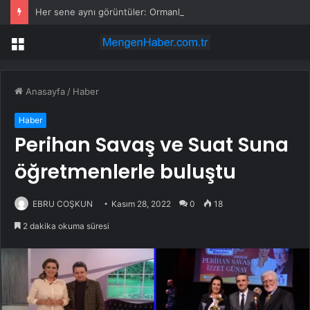
Her sene aynı görüntüler: Ormanlarımız alevler arasında kalıyor
Menü
Anasayfa
/
Haber
Haber
Perihan Savaş ve Suat Suna
öğretmenlerle buluştu
EBRU COŞKUN
Kasım 28, 2022
0
18
2 dakika okuma süresi