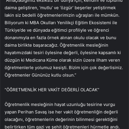
“Amaçladığımız eksiksiz bir dünya için, kendini ve toplumu
daima geliştiren, ‘mutlu’ ve ‘özgür’ beşerler yetiştirmek
lakin siz bedelli öğretmenlerimizin uğraşları ile mümkün.
Biliyorum ki MBA Okulları Yenilikçi Eğitim Ekosistemi ile
Türkiye’de ve dünyada eğitimci profiliyle ve öğrenci
donanımıyla en fazla örnek alınan okulu olacak ve bunu
daima birlikte başaracağız. Öğretmenlik mesleğinin
hayatımızdaki tesiri öylesine değerli, öylesine kapsamlı ki
düzgün ki Medicana Küme olarak sizin üzere ilham veren
öğretmenlerle yolumuz kesişti. Bizim için çok değerlisiniz.
Öğretmenler Gününüz kutlu olsun.”
“ÖĞRETMENLİK HER VAKİT DEĞERLİ OLACAK”
Öğretmenlik mesleğinin hayat uzunluğu tesirine vurgu
yapan Perihan Savaş ise her vakit öğretmenliğin değerli
olacağını, öğretmenlerin değerinin bilinmesi gerektiğini
belirtirken tüm gazi ve şehit öğretmenleri hürmetle andı.