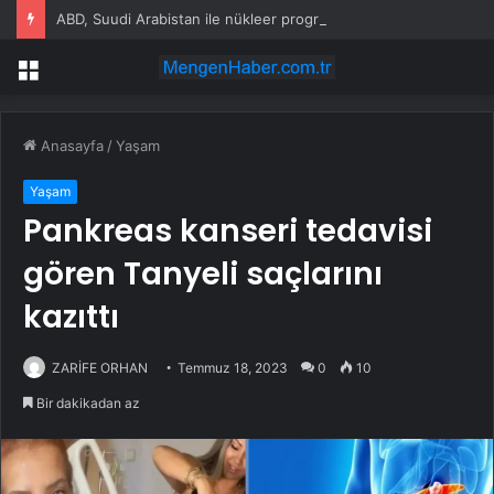
ABD, Suudi Arabistan ile nükleer program anlaşmasını duyuracak
Menü
Anasayfa
/
Yaşam
Yaşam
Pankreas kanseri tedavisi
gören Tanyeli saçlarını
kazıttı
ZARİFE ORHAN
Temmuz 18, 2023
0
10
Bir dakikadan az