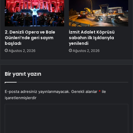
2. Denizli Opera ve Bale
İzmit Adalet Köprüsü
Günleri’nde geri sayım
sabahın ilk Işıklarıyla
başladı
yenilendi
Ağustos 2, 2026
Ağustos 2, 2026
Bir yanıt yazın
E-posta adresiniz yayınlanmayacak.
Gerekli alanlar
*
ile
işaretlenmişlerdir
Y
o
r