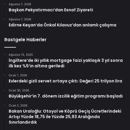
Ağustos 7, 2026
Başkan Pekyatırmacı’dan Esnaf Ziyareti
Ağustos 7, 2026
Edirne Keşan’da Önkal Kılavuz’dan anlamlı çalışma
Rastgele Haberler
Ağustos 15, 2025
İngiltere’de iki yıllık mortgage faizi yaklaşık 3 yıl sonra
ilk kez %5’in altına geriledi
Ocak 1, 2026
Evlerdeki gizli servet ortaya çıktı: Değeri 25 trilyon lira
Ocak 30, 2026
Büyükşehir’in 7. dönem izcilik eğitim programı başladı
Ocak 2, 2026
Bakan Uraloğlu: Otoyol ve Köprü Geçiş Ücretlerindeki
Artışı Yüzde 18,75 ile Yüzde 25,93 Aralığında
Sınırlandırdık