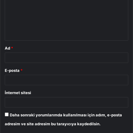
r
u
m
*
Ad
*
E-posta
*
İnternet sitesi
Daha sonraki yorumlarımda kullanılması için adım, e-posta
adresim ve site adresim bu tarayıcıya kaydedilsin.