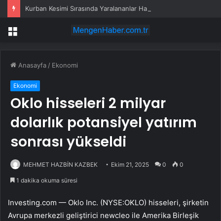
Kurban Kesimi Sırasında Yaralananlar Hastanelik Oldu
Menü
Anasayfa
/
Ekonomi
Ekonomi
Oklo hisseleri 2 milyar
dolarlık potansiyel yatırım
sonrası yükseldi
MEHMET HAZBİN KAZBEK
Ekim 21, 2025
0
0
1 dakika okuma süresi
Investing.com —
Oklo Inc. (NYSE:OKLO)
hisseleri, şirketin
Avrupa merkezli geliştirici newcleo ile Amerika Birleşik