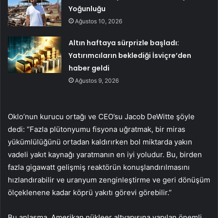
Yoğunluğu
Ağustos 10, 2026
Altın haftaya sürprizle başladı:
Yatırımcıların beklediği İsviçre’den
haber geldi
Ağustos 9, 2026
Oklo’nun kurucu ortağı ve CEO’su Jacob DeWitte şöyle
dedi: “Fazla plütonyumu fisyona uğratmak, bir miras
yükümlülüğünü ortadan kaldırırken bol miktarda yakın
vadeli yakıt kaynağı yaratmanın en iyi yoludur. Bu, birden
fazla gigawatt gelişmiş reaktörün konuşlandırılmasını
hızlandırabilir ve uranyum zenginleştirme ve geri dönüşüm
ölçeklenene kadar köprü yakıtı görevi görebilir.”
Bu anlaşma, Amerikan nükleer altyapısına yapılan önemli