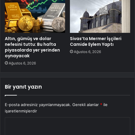
Altın, gümüş ve dolar
Sivas’ta Mermer İşçileri
nefesini tuttu: Bu hafta
Camide Eylem Yaptı
piyasalarda yer yerinden
Ağustos 6, 2026
oynayacak
Ağustos 6, 2026
Bir yanıt yazın
E-posta adresiniz yayınlanmayacak.
Gerekli alanlar
*
ile
işaretlenmişlerdir
Y
o