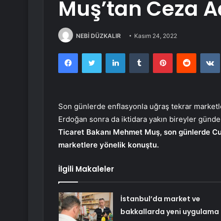
Muş’tan Ceza A
NEBİ DÜZKALIR
Kasım 24, 2022
Facebook
Twitter
LinkedIn
Tumblr
Pinterest
Reddit
Son günlerde enflasyonla uğraş tekrar marke
Erdoğan sonra da iktidara yakın bireyler günde
Ticaret Bakanı Mehmet Muş, son günlerde Cum
marketlere yönelik konuştu.
İlgili Makaleler
İstanbul’da market ve
bakkallarda yeni uygulama