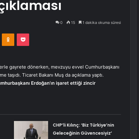
çıklaması
0
15
1 dakika okuma süresi
VKontakte
Odnoklassniki
Pocket
tlerle gayrete dönerken, mevzuyu evvel Cumhurbaşkanı
me taşıdı. Ticaret Bakanı Muş da açıklama yaptı.
hurbaşkanı Erdoğan’ın işaret ettiği zincir
CHP’li Kılınç: ‘Biz Türkiye’nin
Geleceğinin Güvencesiyiz’