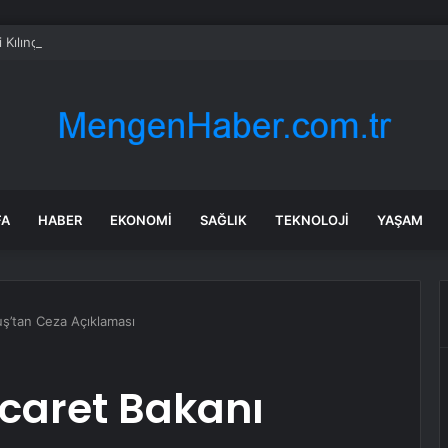
i Kılınç: ‘Biz Türkiye’nin Geleceğinin Güvencesiyiz’
FA
HABER
EKONOMI
SAĞLIK
TEKNOLOJI
YAŞAM
uş’tan Ceza Açıklaması
icaret Bakanı