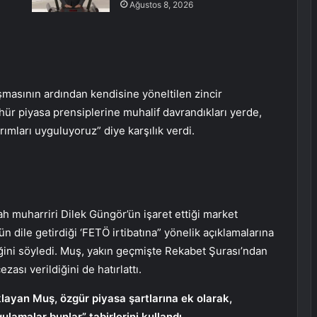
Ağustos 8, 2026
şmasının ardından kendisine yöneltilen zincir
, hür piyasa prensiplerine muhalif davrandıkları yerde,
rımları uyguluyoruz” diye karşılık verdi.
h muharriri Dilek Güngör’ün işaret ettiği market
 dile getirdiği ‘FETÖ irtibatına” yönelik açıklamalarına
ini söyledi. Muş, yakın geçmişte Rekabet Şurası’ndan
ası verildiğini de hatırlattı.
layan Muş, özgür piyasa şartlarına ek olarak,
ulamalar bunlar” tabirlerini kullandı.