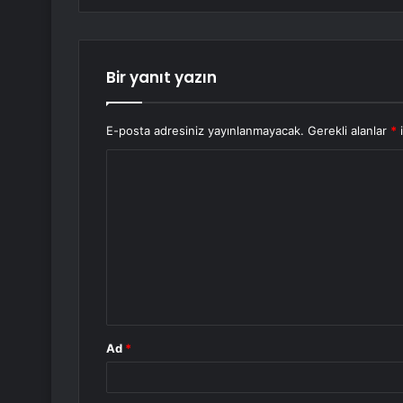
Bir yanıt yazın
E-posta adresiniz yayınlanmayacak.
Gerekli alanlar
*
i
Y
o
r
u
m
*
Ad
*