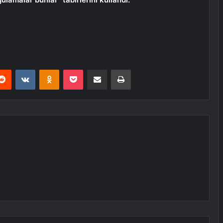
erest
Reddit
VKontakte
Odnoklassniki
Pocket
E-Posta ile paylaş
Yazdır