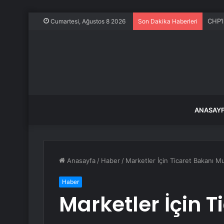
CHP’l
Cumartesi, Ağustos 8 2026
Son Dakika Haberleri
ANASAY
Anasayfa
/
Haber
/
Marketler İçin Ticaret Bakanı M
Haber
Marketler İçin T