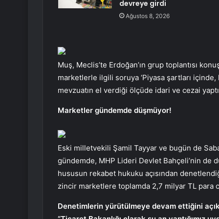
devreye girdi
Ağustos 8, 2026
Muş, Meclis’te Erdoğan’ın grup toplantısı konu
marketlerle ilgili soruya ‘Piyasa şartları içinde
mevzuatın el verdiği ölçüde idari ve cezai yaptı
Marketler gündemde düşmüyor!
Eski milletvekili Şamil Tayyar ve bugün de Saba
gündemde, MHP Lideri Devlet Bahçeli’nin de dün
hususun rekabet hukuku açısından denetlendiğ
zincir marketlere toplamda 2,7 milyar TL para cez
Denetimlerin yürütülmeye devam ettiğini açık
“Ticaret Bakanlığı olarak şu an yaptığımız uyg