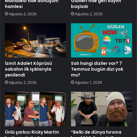
Mahallesi’nde dönüşüm
Günleri’nde geri sayım
hamlesi
başladı
Ağustos 2, 2026
Ağustos 2, 2026
İzmit Adalet Köprüsü
Salı hangi diziler var? 7
sabahın ilk Işıklarıyla
Temmuz bugün dizi yok
yenilendi
mu?
Ağustos 2, 2026
Ağustos 1, 2026
Ünlü şarkıcı Ricky Martin
“Belki de dünya hırsına