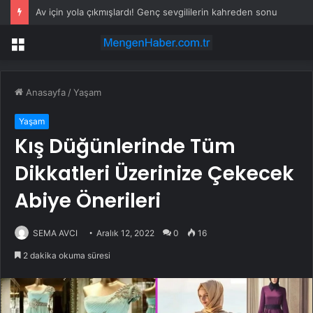
Av için yola çıkmışlardı! Genç sevgililerin kahreden sonu
Menü
Anasayfa
/
Yaşam
Yaşam
Kış Düğünlerinde Tüm
Dikkatleri Üzerinize Çekecek
Abiye Önerileri
SEMA AVCI
Aralık 12, 2022
0
16
2 dakika okuma süresi