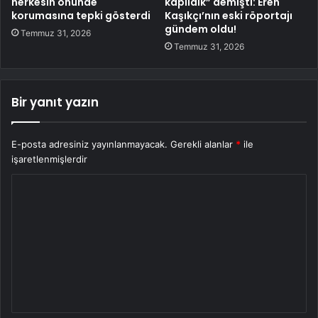
herkesin önünde
kapıldık” demişti: Eren
korumasına tepki gösterdi
Kaşıkçı’nın eski röportajı
gündem oldu!
Temmuz 31, 2026
Temmuz 31, 2026
Bir yanıt yazın
E-posta adresiniz yayınlanmayacak.
Gerekli alanlar
*
ile
işaretlenmişlerdir
Y
o
r
u
m
*