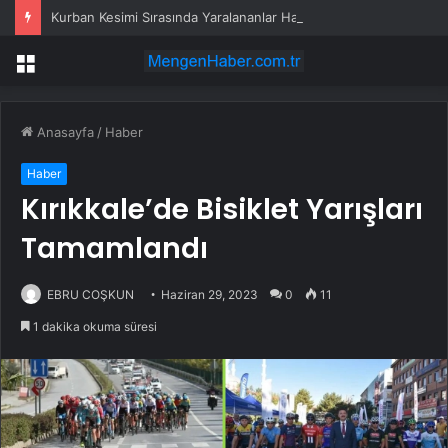
Kurban Kesimi Sırasında Yaralananlar Hastanelik Oldu
Menü
Anasayfa
/
Haber
Haber
Kırıkkale’de Bisiklet Yarışları
Tamamlandı
EBRU COŞKUN
Haziran 29, 2023
0
11
1 dakika okuma süresi