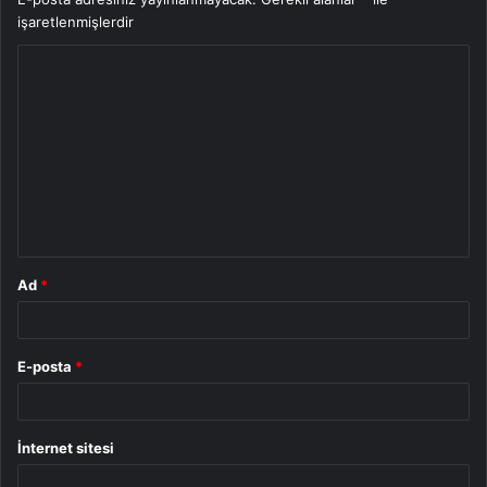
işaretlenmişlerdir
Y
o
r
u
m
*
Ad
*
E-posta
*
İnternet sitesi