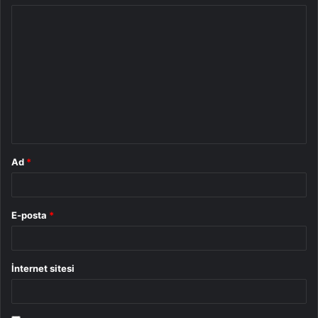
Y
o
r
u
m
*
Ad
*
E-posta
*
İnternet sitesi