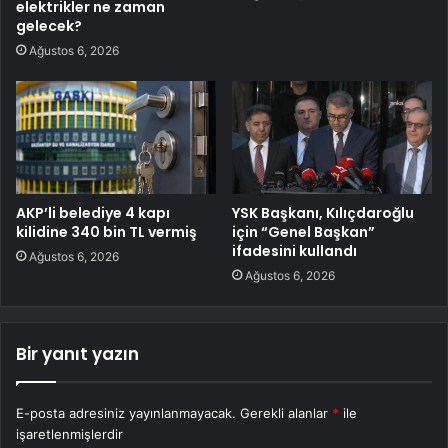
elektrikler ne zaman
gelecek?
Ağustos 6, 2026
AKP’li belediye 4 kapı
YSK Başkanı, Kılıçdaroğlu
kilidine 340 bin TL vermiş
için “Genel Başkan”
ifadesini kullandı
Ağustos 6, 2026
Ağustos 6, 2026
Bir yanıt yazın
E-posta adresiniz yayınlanmayacak.
Gerekli alanlar
*
ile
işaretlenmişlerdir