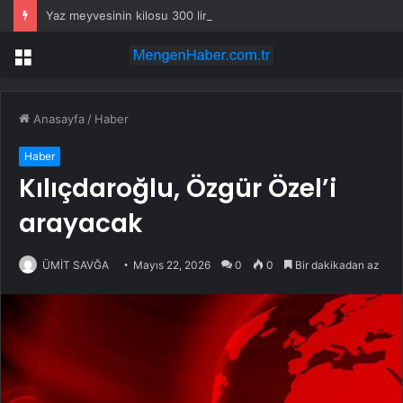
Yaz meyvesinin kilosu 300 liraya fırladı, emekli isyan etti
Menü
Anasayfa
/
Haber
Haber
Kılıçdaroğlu, Özgür Özel’i
arayacak
ÜMİT SAVĞA
Mayıs 22, 2026
0
0
Bir dakikadan az