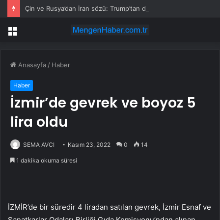
Çin ve Rusya’dan İran sözü: Trump’tan dikkat çeken çıkış
Menü
Anasayfa
/
Haber
Haber
İzmir’de gevrek ve boyoz 5
lira oldu
SEMA AVCI
Kasım 23, 2022
0
14
1 dakika okuma süresi
İZMİR’de bir süredir 4 liradan satılan gevrek, İzmir Esnaf ve
Sanatkarlar Odaları Birliği Gıda Komisyonu’ndan alınan