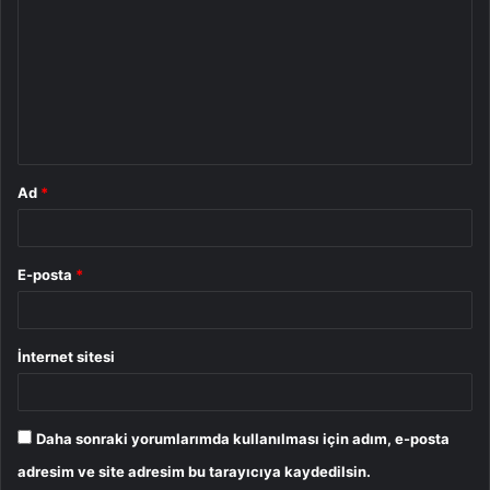
r
u
m
*
Ad
*
E-posta
*
İnternet sitesi
Daha sonraki yorumlarımda kullanılması için adım, e-posta
adresim ve site adresim bu tarayıcıya kaydedilsin.