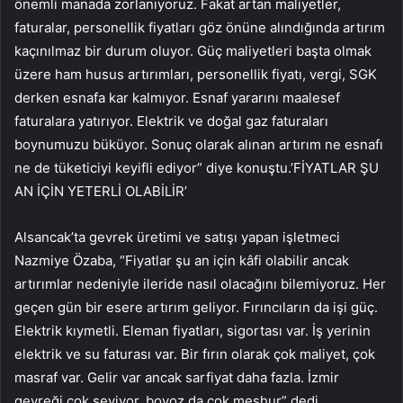
önemli manada zorlanıyoruz. Fakat artan maliyetler,
faturalar, personellik fiyatları göz önüne alındığında artırım
kaçınılmaz bir durum oluyor. Güç maliyetleri başta olmak
üzere ham husus artırımları, personellik fiyatı, vergi, SGK
derken esnafa kar kalmıyor. Esnaf yararını maalesef
faturalara yatırıyor. Elektrik ve doğal gaz faturaları
boynumuzu büküyor. Sonuç olarak alınan artırım ne esnafı
ne de tüketiciyi keyifli ediyor” diye konuştu.’FİYATLAR ŞU
AN İÇİN YETERLİ OLABİLİR’
Alsancak’ta gevrek üretimi ve satışı yapan işletmeci
Nazmiye Özaba, “Fiyatlar şu an için kâfi olabilir ancak
artırımlar nedeniyle ileride nasıl olacağını bilemiyoruz. Her
geçen gün bir esere artırım geliyor. Fırıncıların da işi güç.
Elektrik kıymetli. Eleman fiyatları, sigortası var. İş yerinin
elektrik ve su faturası var. Bir fırın olarak çok maliyet, çok
masraf var. Gelir var ancak sarfiyat daha fazla. İzmir
gevreği çok seviyor, boyoz da çok meşhur” dedi.