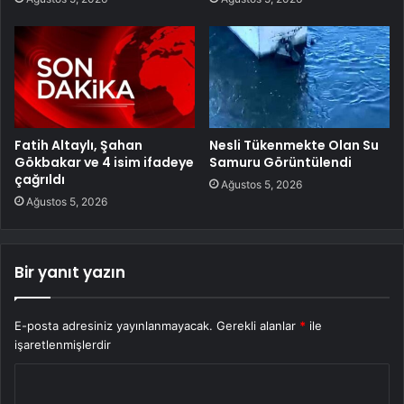
Fatih Altaylı, Şahan
Nesli Tükenmekte Olan Su
Gökbakar ve 4 isim ifadeye
Samuru Görüntülendi
çağrıldı
Ağustos 5, 2026
Ağustos 5, 2026
Bir yanıt yazın
E-posta adresiniz yayınlanmayacak.
Gerekli alanlar
*
ile
işaretlenmişlerdir
Y
o