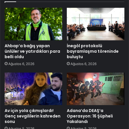
Ahbap’a bağış yapan
İnegöl protokolü
ünlüler ve yatırdıkları para
bayramlaşma töreninde
belli oldu
buluştu
Ağustos 6, 2026
Ağustos 6, 2026
Av için yola çıkmışlardı!
Adana’da DEAŞ’a
Genç sevgililerin kahreden
Operasyon: 16 Şüpheli
sonu
Yakalandı
Ağustos 5, 2026
Ağustos 5, 2026