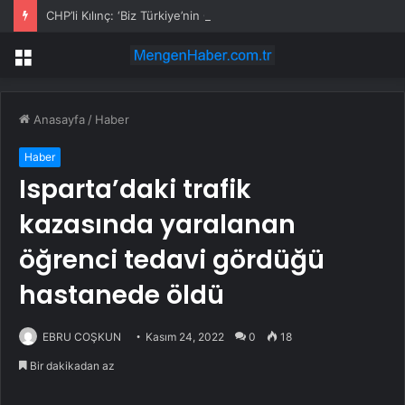
CHP’li Kılınç: ‘Biz Türkiye’nin Geleceğinin Güvencesiyiz’
Menü
Anasayfa
/
Haber
Haber
Isparta’daki trafik
kazasında yaralanan
öğrenci tedavi gördüğü
hastanede öldü
EBRU COŞKUN
Kasım 24, 2022
0
18
Bir dakikadan az