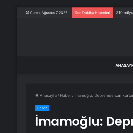
310 milyo
Cuma, Ağustos 7 2026
Son Dakika Haberleri
ANASAY
Anasayfa
/
Haber
/
İmamoğlu: Depremde can kurtar
Haber
İmamoğlu: Dep