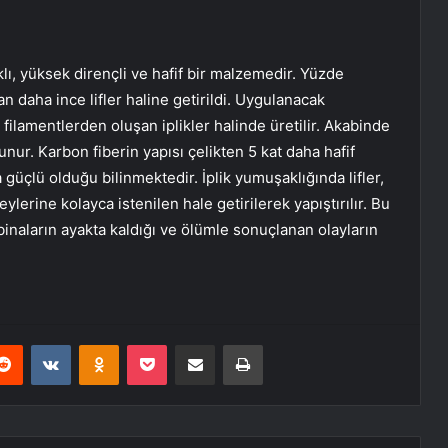
lı, yüksek dirençli ve hafif bir malzemedir. Yüzde
n daha ince lifler haline getirildi. Uygulanacak
ilamentlerden oluşan iplikler halinde üretilir. Akabinde
nur. Karbon fiberin yapısı çelikten 5 kat daha hafif
üçlü olduğu bilinmektedir. İplik yumuşaklığında lifler,
ylerine kolayca istenilen hale getirilerek yapıştırılır. Bu
naların ayakta kaldığı ve ölümle sonuçlanan olayların
erest
Reddit
VKontakte
Odnoklassniki
Pocket
E-Posta ile paylaş
Yazdır