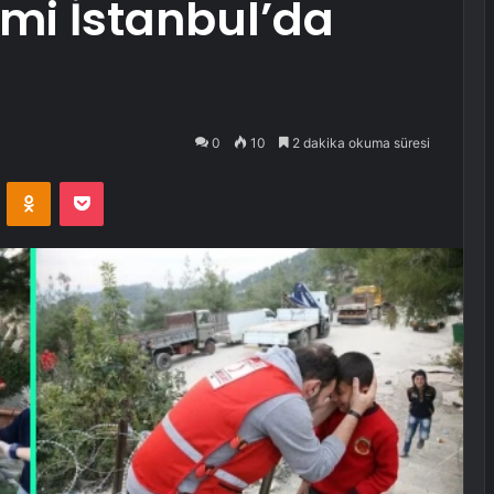
mi İstanbul’da
0
10
2 dakika okuma süresi
VKontakte
Odnoklassniki
Pocket