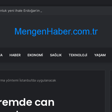
nluk yeni ihale Erdoğan’ın lise arkadaşına
FA
HABER
EKONOMI
SAĞLIK
TEKNOLOJI
YAŞAM
ma yöntemi İstanbul’da uygulanacak
remde can