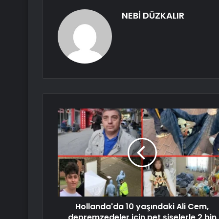
NEBİ DÜZKALIR
Hollanda'da 10 yaşındaki Ali Cem,
depremzedeler için pet şişelerle 2 bin