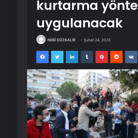
kurtarma yönte
uygulanacak
NEBİ DÜZKALIR
Şubat 24, 2023
Facebook
Twitter
LinkedIn
Tumblr
Pinterest
Reddit