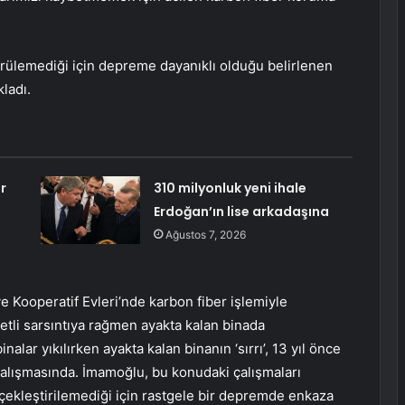
rülemediği için depreme dayanıklı olduğu belirlenen
kladı.
r
310 milyonluk yeni ihale
Erdoğan’ın lise arkadaşına
Ağustos 7, 2026
 Kooperatif Evleri’nde karbon fiber işlemiyle
detli sarsıntıya rağmen ayakta kalan binada
ar yıkılırken ayakta kalan binanın ‘sırrı’, 13 yıl önce
 çalışmasında. İmamoğlu, bu konudaki çalışmaları
çekleştirilemediği için rastgele bir depremde enkaza