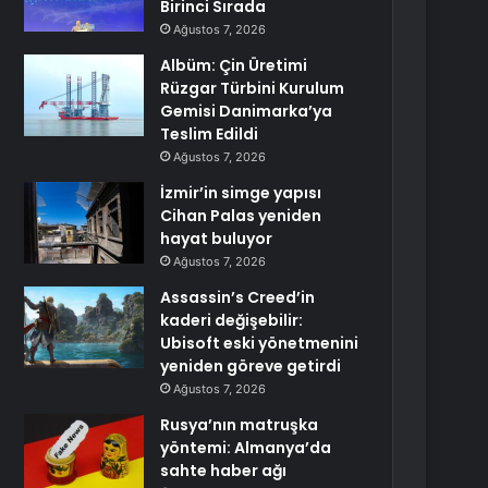
Birinci Sırada
Ağustos 7, 2026
Albüm: Çin Üretimi
Rüzgar Türbini Kurulum
Gemisi Danimarka’ya
Teslim Edildi
Ağustos 7, 2026
İzmir’in simge yapısı
Cihan Palas yeniden
hayat buluyor
Ağustos 7, 2026
Assassin’s Creed’in
kaderi değişebilir:
Ubisoft eski yönetmenini
yeniden göreve getirdi
Ağustos 7, 2026
Rusya’nın matruşka
yöntemi: Almanya’da
sahte haber ağı