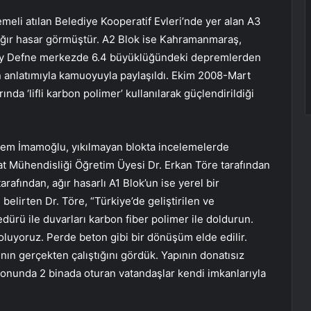
meli atılan Belediye Kooperatif Evleri’nde yer alan A3
ağır hasar görmüştür. A2 Blok ise Kahramanmaraş,
Hatay Defne merkezde 6.4 büyüklüğündeki depremlerden
nin anlatımıyla kamuoyuyla paylaşıldı. Ekim 2008-Mart
ında ‘lifli karbon polimer’ kullanılarak güçlendirildiği
rem İmamoğlu, yıkılmayan blokta incelemelerde
at Mühendisliği Öğretim Üyesi Dr. Erkan Töre tarafından
rafından, ağır hasarlı A1 Blok’un ise yerel bir
belirten Dr. Töre, “Türkiye’de geliştirilen ve
ürü ile duvarları karbon fiber polimer ile doldurun.
 oluyoruz. Perde beton gibi bir dönüşüm elde edilir.
nın gerçekten çalıştığını gördük. Yapının donatısız
onunda 2 binada oturan vatandaşlar kendi imkanlarıyla