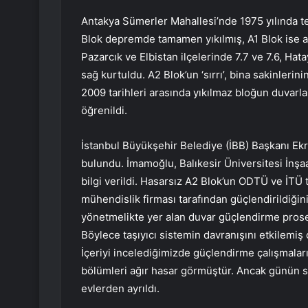
Antakya Sümerler Mahallesi’nde 1975 yılında te
Blok depremde tamamen yıkılmış, A1 Blok ise 
Pazarcık ve Elbistan ilçelerinde 7.7 ve 7.6, 
sağ kurtuldu. A2 Blok’un ‘sırrı’, bina sakinleri
2009 tarihleri ​​arasında yıkılmaz bloğun duvarlar
öğrenildi.
İstanbul Büyükşehir Belediye (İBB) Başkanı Ek
bulundu. İmamoğlu, Balıkesir Üniversitesi İnşa
bilgi verildi. Hasarsız A2 Blok’un ODTÜ ve İTÜ ta
mühendislik firması tarafından güçlendirildiğini 
yönetmelikte yer alan duvar güçlendirme prosed
Böylece taşıyıcı sistemin davranışını etkilemiş
İçeriyi incelediğimizde güçlendirme çalışmaları
bölümleri ağır hasar görmüştür. Ancak günün s
evlerden ayrıldı.