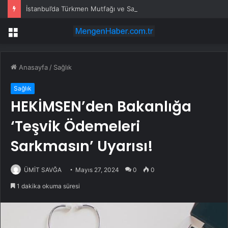
İstanbul’da Türkmen Mutfağı ve SamsaLand
Menü
Anasayfa
/
Sağlık
Sağlık
HEKİMSEN’den Bakanlığa
‘Teşvik Ödemeleri
Sarkmasın’ Uyarısı!
ÜMİT SAVĞA
Mayıs 27, 2024
0
0
1 dakika okuma süresi