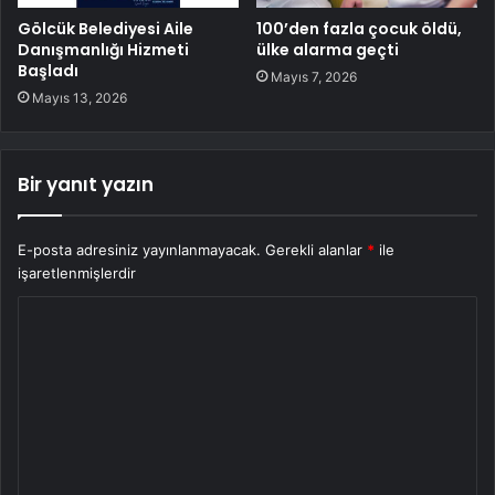
Gölcük Belediyesi Aile
100’den fazla çocuk öldü,
Danışmanlığı Hizmeti
ülke alarma geçti
Başladı
Mayıs 7, 2026
Mayıs 13, 2026
Bir yanıt yazın
E-posta adresiniz yayınlanmayacak.
Gerekli alanlar
*
ile
işaretlenmişlerdir
Y
o
r
u
m
*