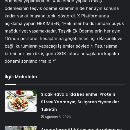
ödemesi yapılmadığını, 4 kalemde yapılan maaş
ödemesinin teşvik ödeme kaleminin de her ayın sonuna
kadar sarkıtılmasına tepki gösterdi. X Platformunda
açıklama yapan HEKİMSEN, “Hekimler bu durumdan büyük
mağduriyet yaşamaktadır. Teşvik Ek Ödemelerin her ayın
15’inde personel hesaplarına geçebilmesi için Bakanlık ve
bağlı kurumların yapacağı işlemler şöyledir: Faturalama
birimi her ayın ilk iş günü SGK fatura hesaplarını kapatıp
dönemi sonlandırmalıdır”
İlgili Makaleler
Sıcak Havalarda Beslenme: Protein
Stresi Yapmayın, Su İçeren Yiyecekler
Tüketin
Ağustos 5, 2026
Aromaterapötik ürünlere de ruhsat ve