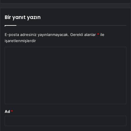
Bir yanıt yazın
E-posta adresiniz yayınlanmayacak.
Gerekli alanlar
*
ile
işaretlenmişlerdir
Y
o
r
u
m
*
Ad
*