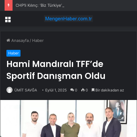
CHP’li Kılınç: ‘Biz Türkiye’nin Geleceğinin Güvencesiyiz’
Menü
Anasayfa
/
Haber
Haber
Hami Mandıralı TFF’de
Sportif Danışman Oldu
ÜMİT SAVĞA
Eylül 1, 2025
0
0
Bir dakikadan az