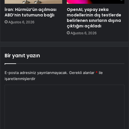
İran: Hürmüz’ün açılması
OpenAI, yapay zeka
ABD’nin tutumuna bağlı
modellerinin dış testlerde
belirlenen sınırların dışına
Ağustos 6, 2026
çıktığını açıkladı
Ağustos 6, 2026
Bir yanıt yazın
E-posta adresiniz yayınlanmayacak.
Gerekli alanlar
*
ile
işaretlenmişlerdir
Y
o
r
u
m