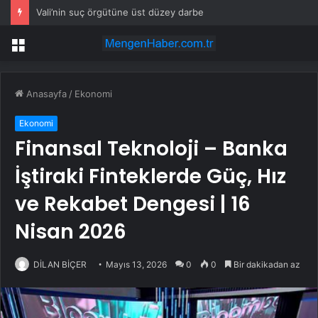
Vali’nin suç örgütüne üst düzey darbe
Menü
Anasayfa
/
Ekonomi
Ekonomi
Finansal Teknoloji – Banka
İştiraki Finteklerde Güç, Hız
ve Rekabet Dengesi | 16
Nisan 2026
DİLAN BİÇER
Mayıs 13, 2026
0
0
Bir dakikadan az