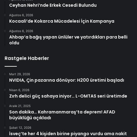
Ceyhan Nehri’nde Erkek Cesedi Bulundu
Ağustos 6, 2026
Kocaali’de Kokarca Mücadelesi İçin Kampanya
Ağustos 6, 2026
Ahbap’a bağış yapan ünlüler ve yatırdıkları para belli
oldu
Rastgele Haberler
Mart 29, 2026
NVIDIA, Çin pazarına dönüyor: H200 üretimi başladı
Nisan 6, 2026
Zırh delici güç sahaya iniyor… L-OMTAS seri üretimde
Aralık 21, 2025
Son dakika… Kahramanmaraş’ta deprem! AFAD
büyüklüğü açıkladı
Şubat 12, 2026
İsveç’te her 4 kişiden birine piyango vurdu ama nakit