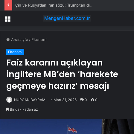
Çin ve Rusya’dan İran sözü: Trump’tan dikkat çeken çıkış
Menü
Anasayfa
/
Ekonomi
Ekonomi
Faiz kararını açıklayan
İngiltere MB’den ‘harekete
geçmeye hazırız’ mesajı
NURCAN BAYRAM
Mart 31, 2026
0
0
Bir dakikadan az