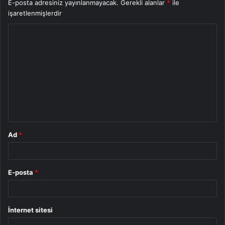
E-posta adresiniz yayınlanmayacak.
Gerekli alanlar
*
ile
işaretlenmişlerdir
Y
o
r
u
m
*
Ad
*
E-posta
*
İnternet sitesi