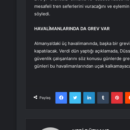
mesafeli tren seferlerini vuracağını ve eylemin
söyledi.
HAVALİMANLARINDA DA GREV VAR
Almanya’daki üç havalimanında, başka bir grev
kapatılacak. Verdi dün yaptığı açıklamada, Dü
güvenlik çalışanlarını söz konusu günlerde g
günleri bu havalimanlarından uçak kalkamayacağ
Facebook
Twitter
LinkedIn
Tumblr
Pint
Paylaş