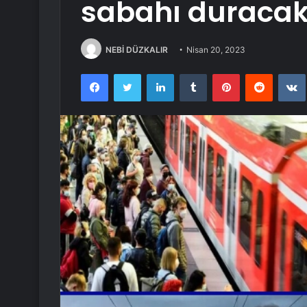
sabahı duraca
NEBİ DÜZKALIR
Nisan 20, 2023
Facebook
Twitter
LinkedIn
Tumblr
Pinterest
Reddit