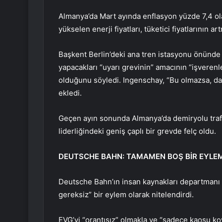
Almanya’da Mart ayında enflasyon yüzde 7,4 ola
yükselen enerji fiyatları, tüketici fiyatlarının 
Başkent Berlin’deki ana tren istasyonu önünde
yapacakları “uyarı grevinin” amacının “işverenl
olduğunu söyledi. Ingenschay, “Bu olmazsa, d
ekledi.
Geçen ayın sonunda Almanya’da demiryolu trafiğ
liderliğindeki geniş çaplı bir grevde felç oldu.
DEUTSCHE BAHN: TAMAMEN BOŞ BİR EYLE
Deutsche Bahn’ın insan kaynakları departmanı
gereksiz” bir eylem olarak nitelendirdi.
EVG’yi “orantısız” olmakla ve “sadece kaosu ko