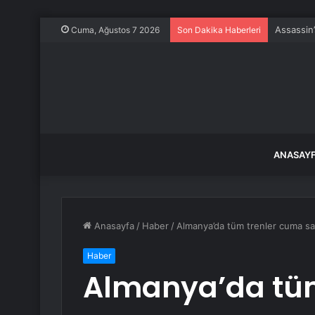
Rusya’nı
Cuma, Ağustos 7 2026
Son Dakika Haberleri
ANASAY
Anasayfa
/
Haber
/
Almanya’da tüm trenler cuma s
Haber
Almanya’da tü