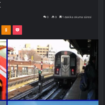
k
0
9
1 dakika okuma süresi
VKontakte
Odnoklassniki
Pocket