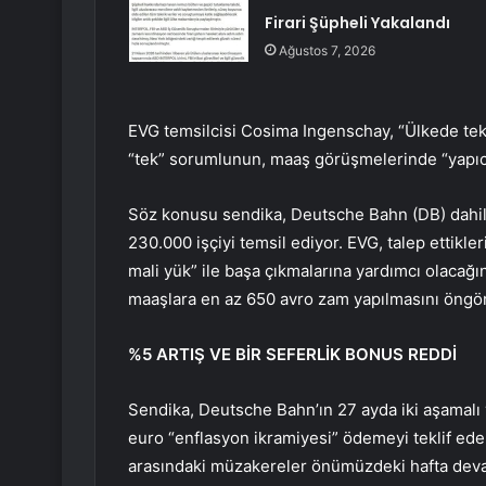
Firari Şüpheli Yakalandı
Ağustos 7, 2026
EVG temsilcisi Cosima Ingenschay, “Ülkede tek
“tek” sorumlunun, maaş görüşmelerinde “yapıc
Söz konusu sendika, Deutsche Bahn (DB) dahil 
230.000 işçiyi temsil ediyor. EVG, talep ettikler
mali yük” ile başa çıkmalarına yardımcı olacağı
maaşlara en az 650 avro zam yapılmasını öngö
%5 ARTIŞ VE BİR SEFERLİK BONUS REDDİ
Sendika, Deutsche Bahn’ın 27 ayda iki aşamalı
euro “enflasyon ikramiyesi” ödemeyi teklif ede
arasındaki müzakereler önümüzdeki hafta dev