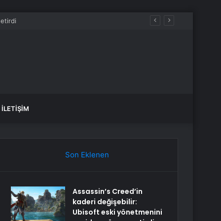
İLETIŞIM
Son Eklenen
Assassin’s Creed’in
kaderi değişebilir:
Ubisoft eski yönetmenini