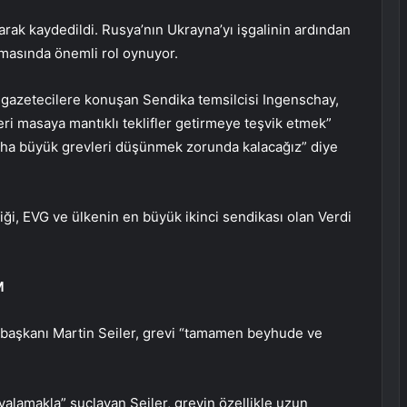
rak kaydedildi. Rusya’nın Ukrayna’yı işgalinin ardından
artmasında önemli rol oynuyor.
 gazetecilere konuşan Sendika temsilcisi Ingenschay,
eri masaya mantıklı teklifler getirmeye teşvik etmek”
aha büyük grevleri düşünmek zorunda kalacağız” diye
i, EVG ve ülkenin en büyük ikinci sendikası olan Verdi
M
 başkanı Martin Seiler, grevi “tamamen beyhude ve
valamakla” suçlayan Seiler, grevin özellikle uzun