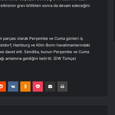
 etkisinin grev bittikten sonra da devam edeceğini
in parçası olarak Perşembe ve Cuma günleri iş
sseldorf, Hamburg ve Köln-Bonn havalimanlarındaki
reve davet etti. Sendika, bunun Perşembe ve Cuma
ı anlamına geldiğini belirtti. (DW Türkçe)
erest
Reddit
VKontakte
Odnoklassniki
Pocket
E-Posta ile paylaş
Yazdır