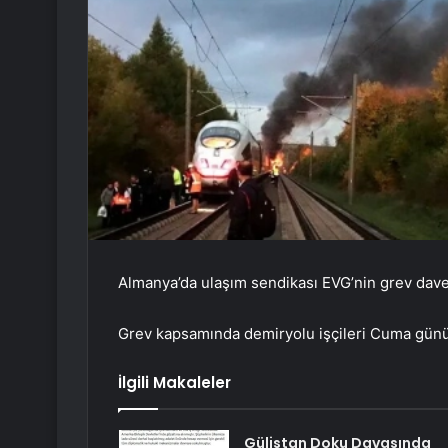
Almanya’da ulaşım sendikası EVG’nin grev dave
Grev kapsamında demiryolu işçileri Cuma günü s
İlgili Makaleler
Gülistan Doku Davasında