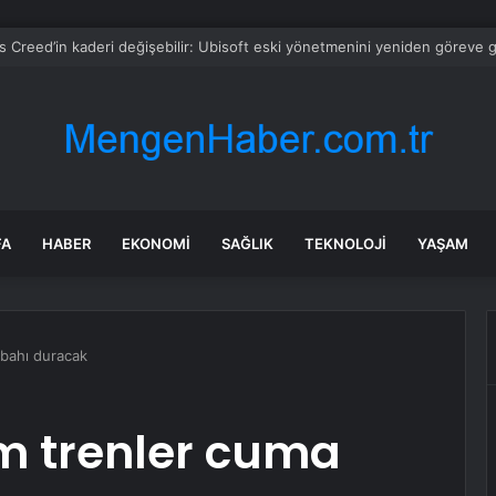
n matruşka yöntemi: Almanya’da sahte haber ağı
FA
HABER
EKONOMI
SAĞLIK
TEKNOLOJI
YAŞAM
abahı duracak
m trenler cuma