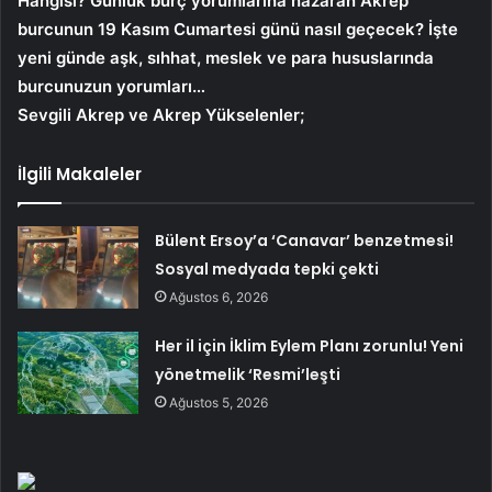
Hangisi? Günlük burç yorumlarına nazaran Akrep
burcunun 19 Kasım Cumartesi
günü nasıl geçecek? İşte
yeni günde aşk, sıhhat, meslek ve para hususlarında
burcunuzun yorumları…
Sevgili Akrep ve Akrep Yükselenler;
İlgili Makaleler
Bülent Ersoy’a ‘Canavar’ benzetmesi!
Sosyal medyada tepki çekti
Ağustos 6, 2026
Her il için İklim Eylem Planı zorunlu! Yeni
yönetmelik ‘Resmi’leşti
Ağustos 5, 2026