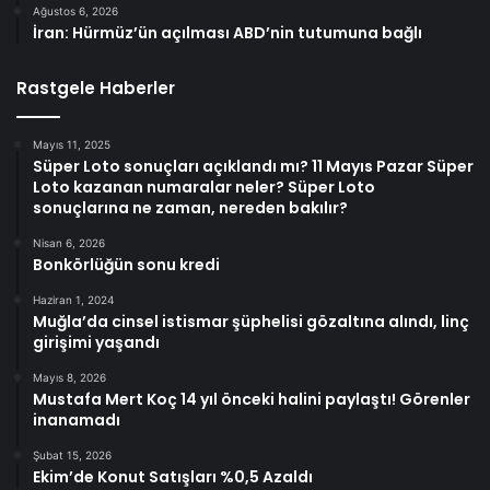
Ağustos 6, 2026
İran: Hürmüz’ün açılması ABD’nin tutumuna bağlı
Rastgele Haberler
Mayıs 11, 2025
Süper Loto sonuçları açıklandı mı? 11 Mayıs Pazar Süper
Loto kazanan numaralar neler? Süper Loto
sonuçlarına ne zaman, nereden bakılır?
Nisan 6, 2026
Bonkörlüğün sonu kredi
Haziran 1, 2024
Muğla’da cinsel istismar şüphelisi gözaltına alındı, linç
girişimi yaşandı
Mayıs 8, 2026
Mustafa Mert Koç 14 yıl önceki halini paylaştı! Görenler
inanamadı
Şubat 15, 2026
Ekim’de Konut Satışları %0,5 Azaldı