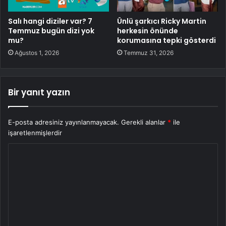
Salı hangi diziler var? 7
Ünlü şarkıcı Ricky Martin
Temmuz bugün dizi yok
herkesin önünde
mu?
korumasına tepki gösterdi
Ağustos 1, 2026
Temmuz 31, 2026
Bir yanıt yazın
E-posta adresiniz yayınlanmayacak.
Gerekli alanlar
*
ile
işaretlenmişlerdir
Y
o
r
u
m