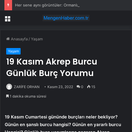
Her sene aynı görüntüler: Ormanlarımız alevler arasında kalıyor
Menü
Anasayfa
/
Yaşam
Yaşam
19 Kasım Akrep Burcu
Günlük Burç Yorumu
ZARİFE ORHAN
Kasım 23, 2022
0
15
1 dakika okuma süresi
19 Kasım Cumartesi gününde burçları neler bekliyor?
Günün en şanslı burcu hangisi? Günün en yararlı burcu